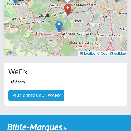
Leaflet
|
©
OpenStreetMap
WeFix
télécom
Plus d'infos sur WeFix
Bible-Marques
.fr