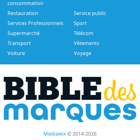
consommation
Restauration
Service public
Services Professionnels
Sport
Supermarché
Télécom
Transport
Vêtements
Voiture
Voyage
Mediawix
© 2014-2026