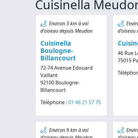
Cuisinella Meudo
Environ 3 km à vol
Envir
d'oiseau depuis Meudon
d'oiseau
Cuisinella
Cuisin
Boulogne-
46 Rue 
Billancourt
75015 Pa
72-74 Avenue Edouard
Téléphon
Vaillant
92100 Boulogne-
Billancourt
Téléphone :
01 46 21 57 75
Environ 9 km à vol
Envir
d'oiseau depuis Meudon
d'oiseau