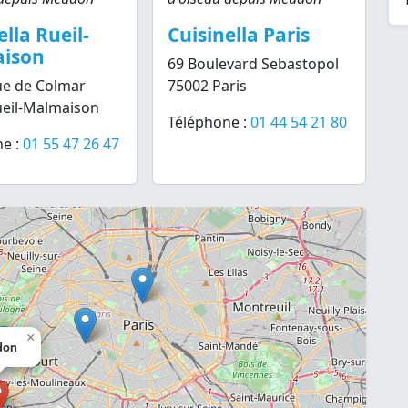
ella Rueil-
Cuisinella Paris
ison
69 Boulevard Sebastopol
ue de Colmar
75002 Paris
ueil-Malmaison
Téléphone :
01 44 54 21 80
e :
01 55 47 26 47
×
don