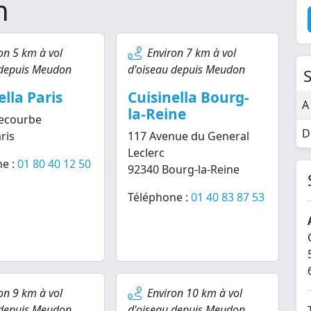
n
on 5 km à vol
Environ 7 km à vol
 depuis Meudon
d'oiseau depuis Meudon
S
ella Paris
Cuisinella Bourg-
A
la-Reine
Lecourbe
D
ris
117 Avenue du General
Leclerc
e :
01 80 40 12 50
92340 Bourg-la-Reine
Téléphone :
01 40 83 87 53
on 9 km à vol
Environ 10 km à vol
 depuis Meudon
d'oiseau depuis Meudon