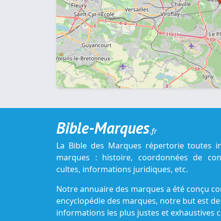
Bible-Marques
.fr
La Bible des Marques répertorie toutes i
marques : histoire, coordonnées de cont
cultes, informations juridiques, etc.
Notre annuaire des marques a été conçu c
encyclopédie des marques, notre but est de
informations les plus justes et exhaustive