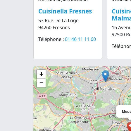
Cuisinella Fresnes
Cuisin
Malma
53 Rue De La Loge
94260 Fresnes
16 Aven
92500 R
Téléphone :
01 46 11 11 60
Téléphon
+
−
Meu