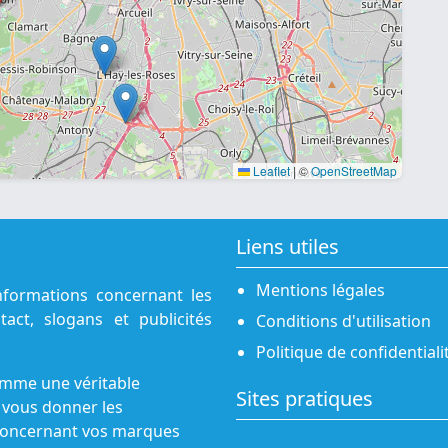
Leaflet
|
©
OpenStreetMap
Liens utiles
Mentions légales
nformations concernant les
act, slogans et publicités
Conditions d'utilisation
Politique de confidentiali
omme une véritable
Sites pratiques
 vous donner les
s concernant vos marques