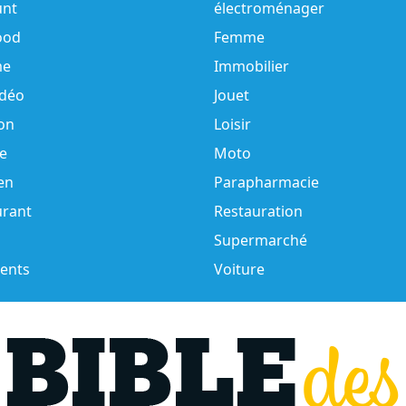
unt
électroménager
ood
Femme
e
Immobilier
idéo
Jouet
on
Loisir
e
Moto
en
Parapharmacie
urant
Restauration
Supermarché
ents
Voiture