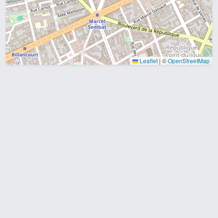
Leaflet
|
©
OpenStreetMap