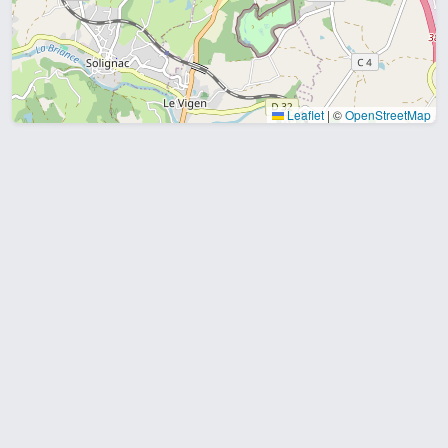
Leaflet
|
©
OpenStreetMap