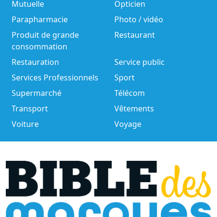
Mutuelle
Opticien
Parapharmacie
Photo / vidéo
Produit de grande
Restaurant
consommation
Restauration
Service public
Services Professionnels
Sport
Supermarché
Télécom
Transport
Vêtements
Voiture
Voyage