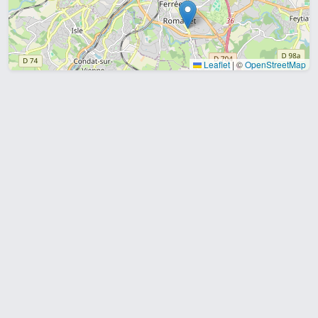
Leaflet
|
©
OpenStreetMap