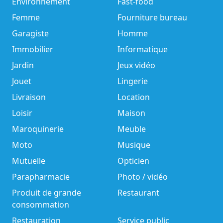
Environnement
Fast-food
Femme
Fourniture bureau
Garagiste
Homme
Immobilier
Informatique
Jardin
Jeux vidéo
Jouet
Lingerie
Livraison
Location
Loisir
Maison
Maroquinerie
Meuble
Moto
Musique
Mutuelle
Opticien
Parapharmacie
Photo / vidéo
Produit de grande
Restaurant
consommation
Restauration
Service public