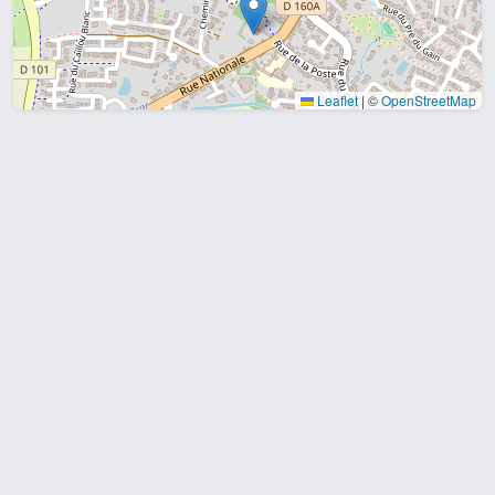
Leaflet
|
©
OpenStreetMap