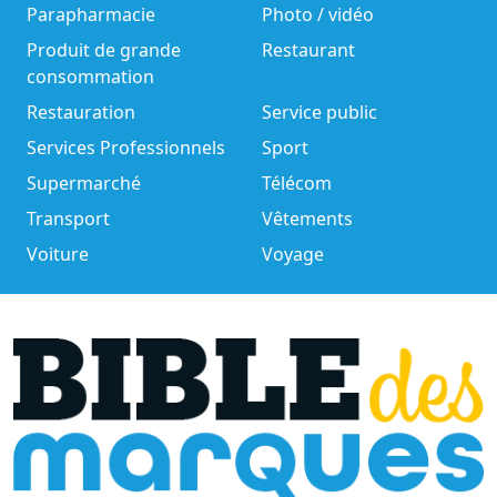
Parapharmacie
Photo / vidéo
Produit de grande
Restaurant
consommation
Restauration
Service public
Services Professionnels
Sport
Supermarché
Télécom
Transport
Vêtements
Voiture
Voyage