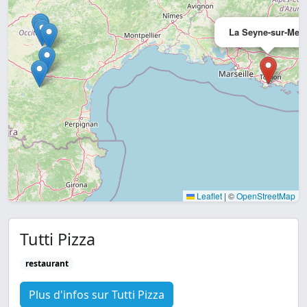
La Seyne-sur-Mer
Leaflet
|
©
OpenStreetMap
Tutti Pizza
restaurant
Plus d'infos sur Tutti Pizza