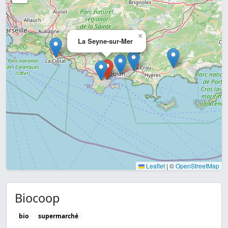
×
La Seyne-sur-Mer
Leaflet
|
©
OpenStreetMap
Biocoop
bio
supermarché