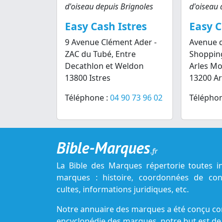
d'oiseau depuis Brignoles
d'oiseau 
Easy Cash Istres
Easy C
9 Avenue Clément Ader -
Avenue d
ZAC du Tubé, Entre
Shoppin
Decathlon et Weldon
Arles M
13800 Istres
13200 Ar
Téléphone :
04 90 73 96 02
Téléphon
Bible-Marques
.fr
La Bible des Marques répertorie toutes i
marques : histoire, coordonnées de cont
cultes, informations juridiques, etc.
Notre annuaire des marques a été conçu c
encyclopédie des marques, notre but est de