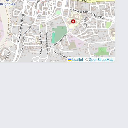
Leaflet
|
©
OpenStreetMap