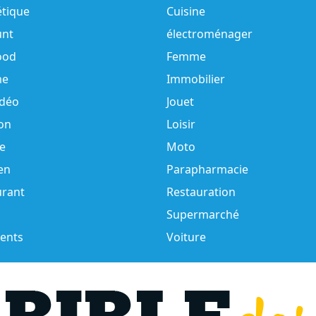
tique
Cuisine
unt
électroménager
ood
Femme
e
Immobilier
idéo
Jouet
on
Loisir
e
Moto
en
Parapharmacie
urant
Restauration
Supermarché
ents
Voiture