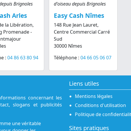
depuis Brignoles
d'oiseau depuis Brignoles
ash Arles
Easy Cash Nîmes
e la Libération,
148 Rue Jean Lauret,
g Promenade -
Centre Commercial Carré
ontmajour
Sud
les
30000 Nîmes
e :
04 86 63 80 94
Téléphone :
04 66 05 06 07
Liens utiles
Mentions légales
nformations concernant les
act, slogans et publicités
Conditions d'utilisation
Politique de confidentiali
omme une véritable
Sites pratiques
 vous donner les