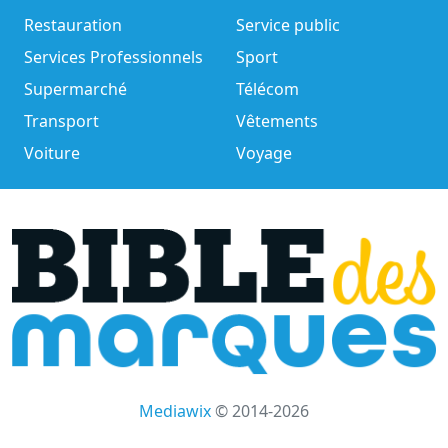
Restauration
Service public
Services Professionnels
Sport
Supermarché
Télécom
Transport
Vêtements
Voiture
Voyage
Mediawix
© 2014-2026