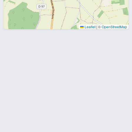
Leaflet
|
©
OpenStreetMap