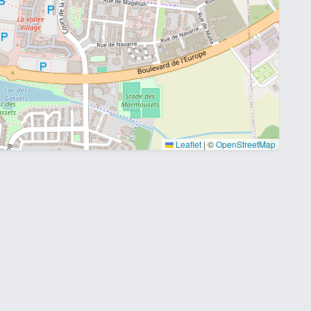
Leaflet
|
©
OpenStreetMap