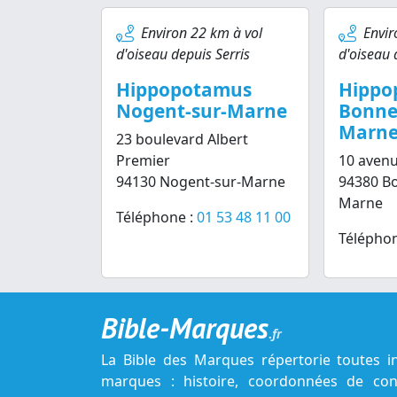
Environ 22 km à vol
Envir
d'oiseau depuis Serris
d'oiseau 
Hippopotamus
Hippo
Nogent-sur-Marne
Bonneu
Marn
23 boulevard Albert
Premier
10 avenu
94130 Nogent-sur-Marne
94380 Bo
Marne
Téléphone :
01 53 48 11 00
Téléphon
Bible-Marques
.fr
La Bible des Marques répertorie toutes i
marques : histoire, coordonnées de cont