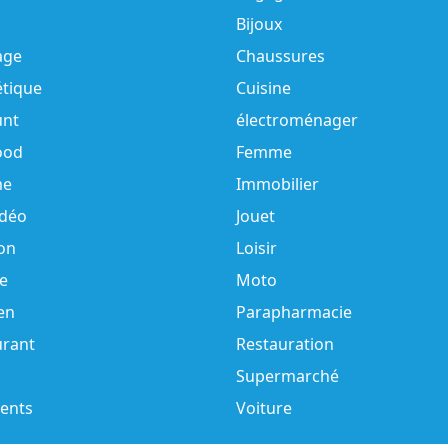
Bijoux
age
Chaussures
tique
Cuisine
unt
électroménager
ood
Femme
e
Immobilier
idéo
Jouet
on
Loisir
e
Moto
en
Parapharmacie
urant
Restauration
Supermarché
ents
Voiture