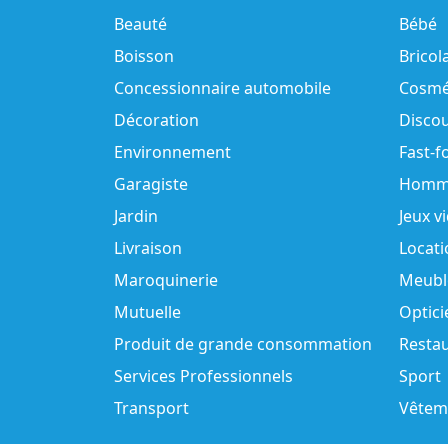
Beauté
Bébé
Boisson
Bricol
Concessionnaire automobile
Cosmé
Décoration
Disco
Environnement
Fast-f
Garagiste
Homm
Jardin
Jeux v
Livraison
Locati
Maroquinerie
Meubl
Mutuelle
Optici
Produit de grande consommation
Resta
Services Professionnels
Sport
Transport
Vêtem