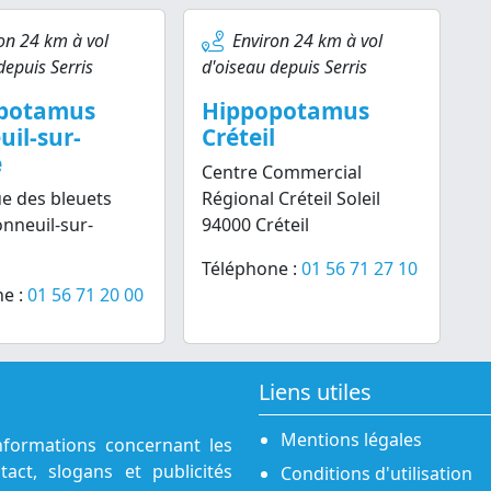
on 24 km à vol
Environ 24 km à vol
depuis Serris
d'oiseau depuis Serris
potamus
Hippopotamus
il-sur-
Créteil
e
Centre Commercial
e des bleuets
Régional Créteil Soleil
nneuil-sur-
94000 Créteil
Téléphone :
01 56 71 27 10
e :
01 56 71 20 00
Liens utiles
Mentions légales
nformations concernant les
act, slogans et publicités
Conditions d'utilisation