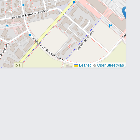
Leaflet
|
©
OpenStreetMap