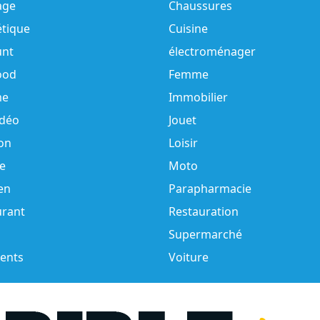
age
Chaussures
tique
Cuisine
unt
électroménager
ood
Femme
e
Immobilier
idéo
Jouet
on
Loisir
e
Moto
en
Parapharmacie
urant
Restauration
Supermarché
ents
Voiture