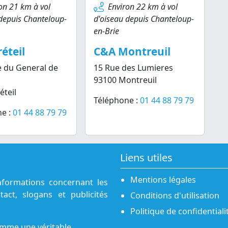
on 21 km à vol
Environ 22 km à vol
depuis Chanteloup-
d'oiseau depuis Chanteloup-
en-Brie
éteil
C&A Montreuil
 du General de
15 Rue des Lumieres
93100 Montreuil
éteil
Téléphone :
01 44 88 79 79
e :
01 44 88 79 79
Liens utiles
Mentions légales
nformations concernant les
act, slogans et publicités
Conditions d'utilisation
Politique de confidentiali
omme une véritable