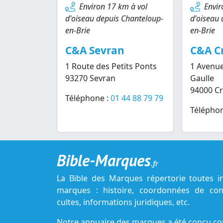
Environ 17 km à vol
Envir
d'oiseau depuis Chanteloup-
d'oiseau 
en-Brie
en-Brie
C&A Sevran
C&A Cr
1 Route des Petits Ponts
1 Avenue
93270 Sevran
Gaulle
94000 Cr
Téléphone :
01 44 88 79 79
Téléphon
Bible-Marques
.fr
La Bible des Marques répertorie toutes i
marques : histoire, coordonnées de cont
cultes, informations juridiques, etc.
Notre annuaire des marques a été conçu c