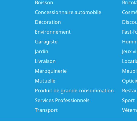
Boisson
Bricol
Concessionnaire automobile
Cosmé
Décoration
Disco
Environnement
Fast-f
Garagiste
Homm
Jardin
Jeux v
Livraison
Locati
Maroquinerie
Meubl
Mutuelle
Optici
Produit de grande consommation
Resta
Services Professionnels
Sport
Transport
Vêtem