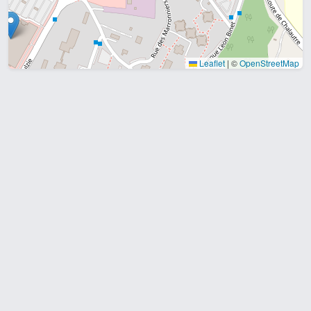
Leaflet
|
©
OpenStreetMap