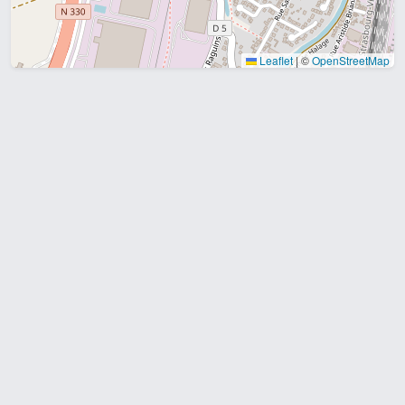
Leaflet
|
©
OpenStreetMap