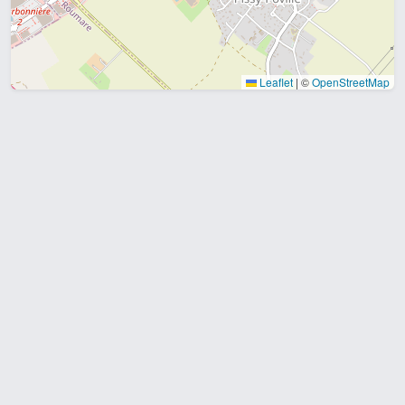
Leaflet
|
©
OpenStreetMap