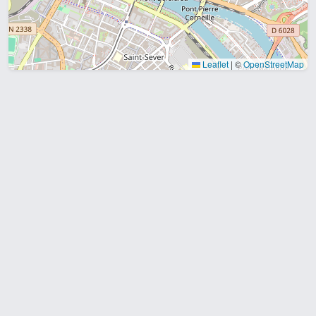
Leaflet
|
©
OpenStreetMap