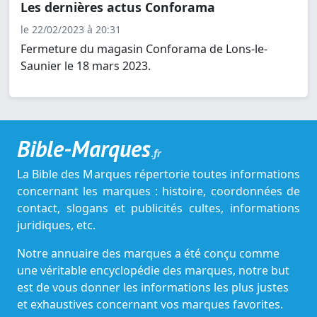
Les dernières actus Conforama
le 22/02/2023 à 20:31
Fermeture du magasin Conforama de Lons-le-
Saunier le 18 mars 2023.
Bible-Marques
.fr
La Bible des Marques répertorie toutes informations
concernant les marques : histoire, coordonnées de
contact, slogans et publicités cultes, informations
juridiques, etc.
Notre annuaire des marques a été conçu comme
une véritable encyclopédie des marques, notre but
est de vous donner les informations les plus justes
et exhaustives concernant vos marques favorites.