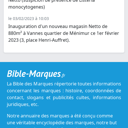
Netto (suspicion de présence de Listeria
monocytogenes)
le 03/02/2023 à 10:03
Inauguration d'un nouveau magasin Netto de
880m² à Vannes quartier de Ménimur ce 1er février
2023 (3, place Henri-Auffret).
Bible-Marques
.fr
La Bible des Marques répertorie toutes informations
concernant les marques : histoire, coordonnées de
contact, slogans et publicités cultes, informations
juridiques, etc.
Notre annuaire des marques a été conçu comme
une véritable encyclopédie des marques, notre but