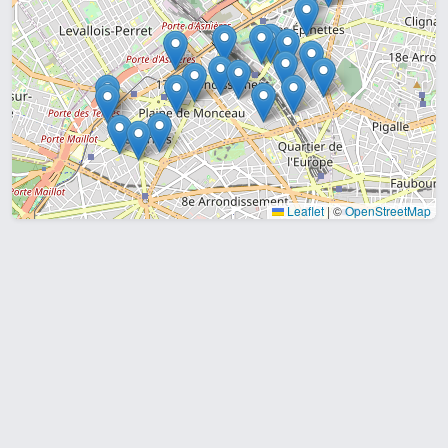
Leaflet
|
©
OpenStreetMap