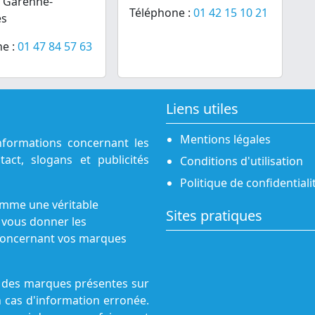
a Garenne-
Téléphone :
01 42 15 10 21
es
e :
01 47 84 57 63
Liens utiles
Mentions légales
nformations concernant les
act, slogans et publicités
Conditions d'utilisation
Politique de confidentiali
omme une véritable
Sites pratiques
 vous donner les
s concernant vos marques
ne des marques présentes sur
n cas d'information erronée.