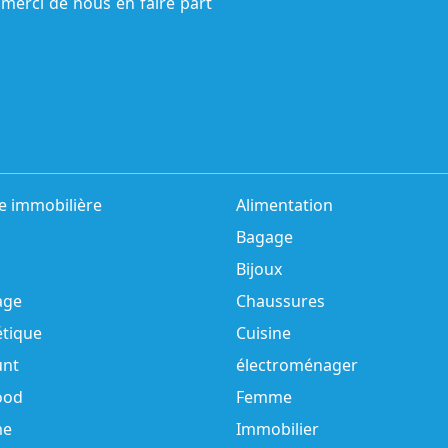
 merci de nous en faire part
e immobilière
Alimentation
Bagage
Bijoux
age
Chaussures
tique
Cuisine
unt
électroménager
ood
Femme
e
Immobilier