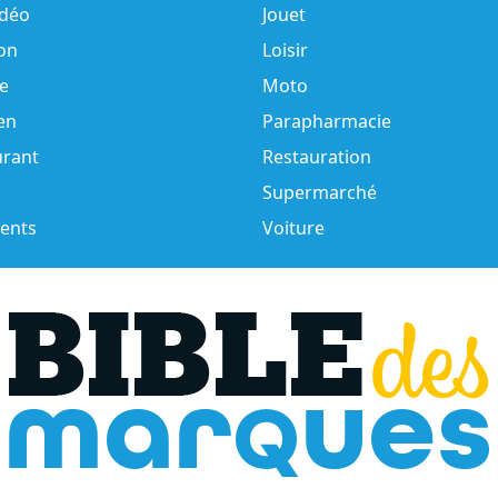
idéo
Jouet
on
Loisir
e
Moto
en
Parapharmacie
urant
Restauration
Supermarché
ents
Voiture