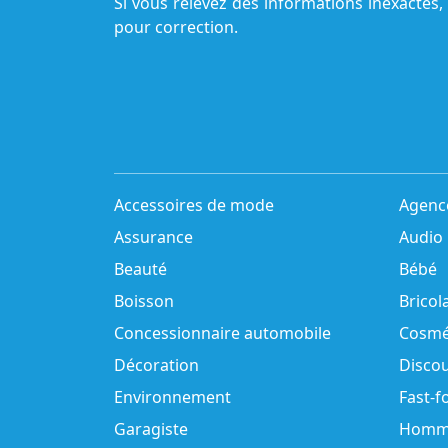
Si vous relevez des informations inexactes,
pour correction.
Accessoires de mode
Agenc
Assurance
Audio
Beauté
Bébé
Boisson
Bricol
Concessionnaire automobile
Cosmé
Décoration
Disco
Environnement
Fast-f
Garagiste
Homm