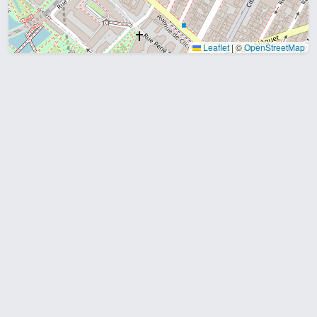
Leaflet
|
©
OpenStreetMap