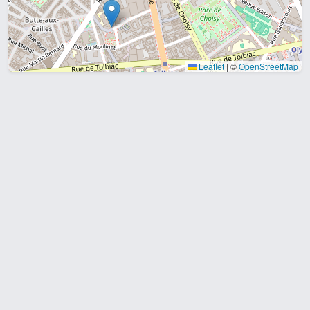
Leaflet
|
©
OpenStreetMap