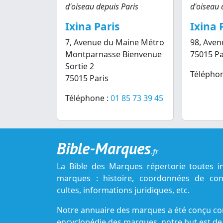
d'oiseau depuis Paris
d'oiseau 
Ixina Paris
Ixina 
7, Avenue du Maine Métro
98, Aven
Montparnasse Bienvenue
75015 Pa
Sortie 2
Téléphon
75015 Paris
Téléphone :
01 85 73 39 45
Bible-Marques
.fr
La Bible des Marques répertorie toutes i
marques : histoire, coordonnées de cont
cultes, informations juridiques, etc.
Notre annuaire des marques a été conçu c
encyclopédie des marques, notre but est de