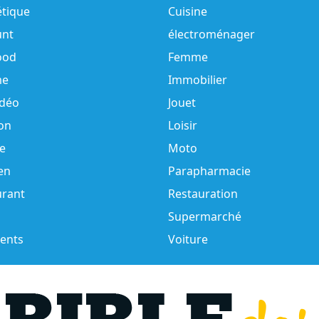
tique
Cuisine
unt
électroménager
ood
Femme
e
Immobilier
idéo
Jouet
on
Loisir
e
Moto
en
Parapharmacie
urant
Restauration
Supermarché
ents
Voiture