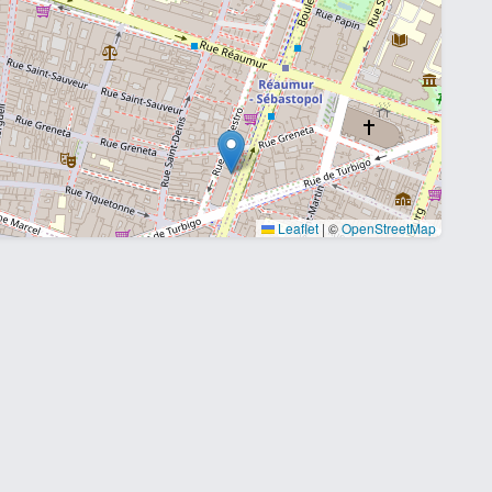
Leaflet
|
©
OpenStreetMap