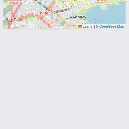
Leaflet
|
©
OpenStreetMap