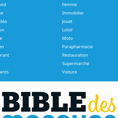
ood
Femme
e
Immobilier
idéo
Jouet
on
Loisir
e
Moto
en
Parapharmacie
urant
Restauration
Supermarché
ents
Voiture