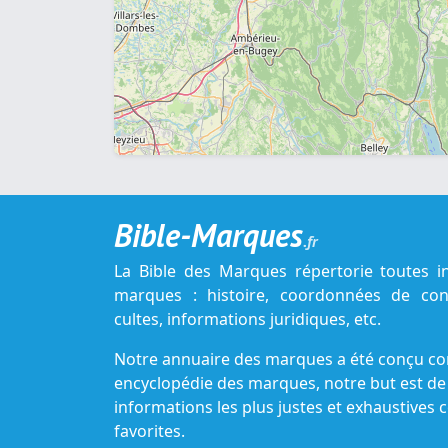
Bible-Marques
.fr
La Bible des Marques répertorie toutes i
marques : histoire, coordonnées de cont
cultes, informations juridiques, etc.
Notre annuaire des marques a été conçu c
encyclopédie des marques, notre but est de
informations les plus justes et exhaustive
favorites.