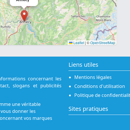
Leaflet
|
©
OpenStreetMap
Liens utiles
Mentions légales
nformations concernant les
act, slogans et publicités
Conditions d'utilisation
Politique de confidentiali
omme une véritable
Sites pratiques
 vous donner les
s concernant vos marques