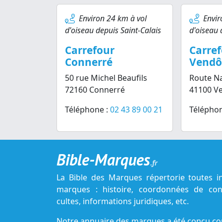
Environ 24 km à vol
Envir
d'oiseau depuis Saint-Calais
d'oiseau 
Carrefour
Carre
Connerré
Vend
50 rue Michel Beaufils
Route Na
72160 Connerré
41100 V
Téléphone :
02 43 89 00 21
Téléphon
Bible-Marques
.fr
La Bible des Marques répertorie toutes i
marques : histoire, coordonnées de cont
cultes, informations juridiques, etc.
Notre annuaire des marques a été conçu c