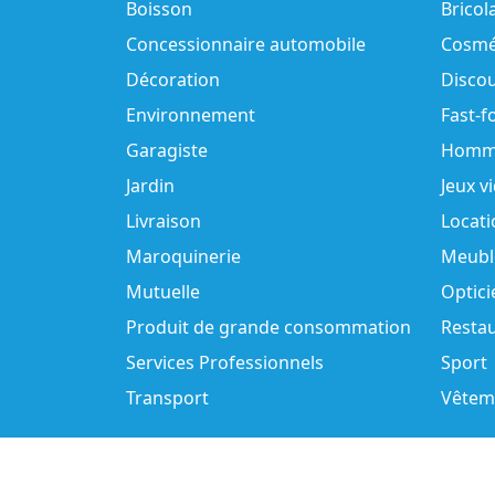
Boisson
Bricol
Concessionnaire automobile
Cosmé
Décoration
Disco
Environnement
Fast-f
Garagiste
Homm
Jardin
Jeux v
Livraison
Locati
Maroquinerie
Meubl
Mutuelle
Optici
Produit de grande consommation
Resta
Services Professionnels
Sport
Transport
Vêtem