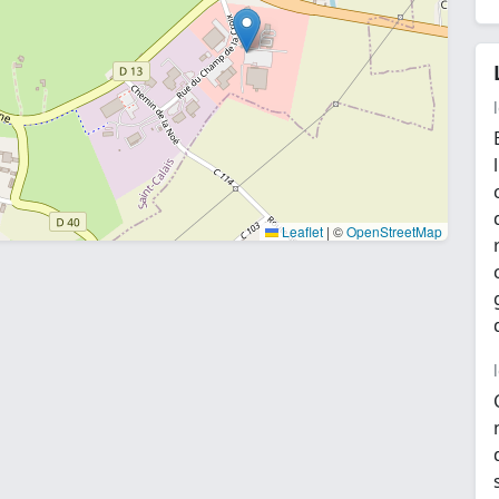
Leaflet
|
©
OpenStreetMap