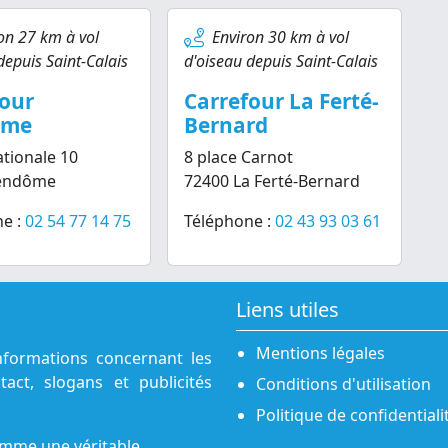
on 27 km à vol
Environ 30 km à vol
depuis Saint-Calais
d'oiseau depuis Saint-Calais
four
Carrefour La Ferté-
ôme
Bernard
tionale 10
8 place Carnot
endôme
72400 La Ferté-Bernard
e :
02 54 77 14 75
Téléphone :
02 43 93 03 61
Liens utiles
Mentions légales
nformations concernant les
act, slogans et publicités
Conditions d'utilisation
Politique de confidentiali
omme une véritable