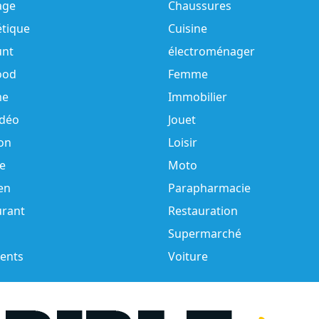
age
Chaussures
tique
Cuisine
unt
électroménager
ood
Femme
e
Immobilier
idéo
Jouet
on
Loisir
e
Moto
en
Parapharmacie
urant
Restauration
Supermarché
ents
Voiture