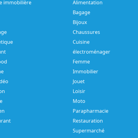
e immobilière
Alimentation
Bagage
Bijoux
age
Chaussures
tique
Cuisine
unt
électroménager
ood
Femme
e
Immobilier
idéo
Jouet
on
Loisir
e
Moto
en
Parapharmacie
urant
Restauration
Supermarché