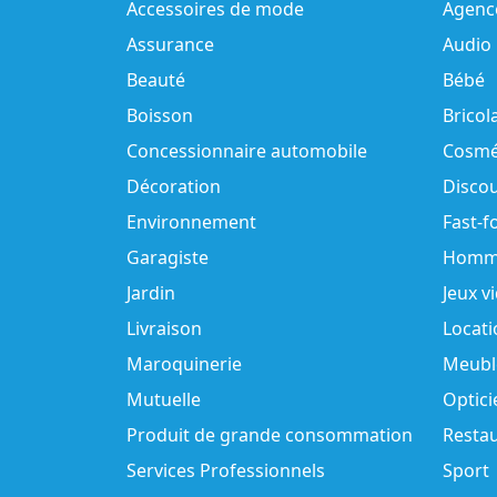
Accessoires de mode
Agenc
Assurance
Audio
Beauté
Bébé
Boisson
Bricol
Concessionnaire automobile
Cosmé
Décoration
Disco
Environnement
Fast-f
Garagiste
Homm
Jardin
Jeux v
Livraison
Locati
Maroquinerie
Meubl
Mutuelle
Optici
Produit de grande consommation
Resta
Services Professionnels
Sport