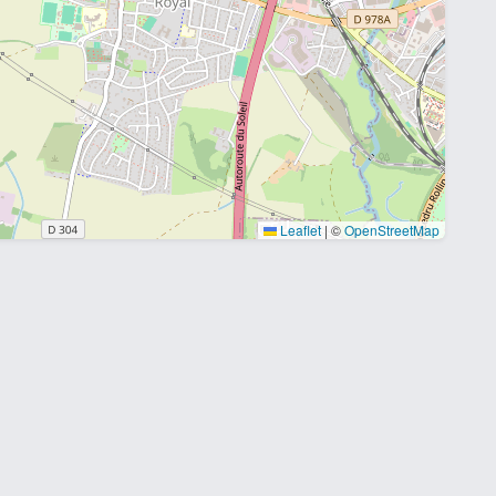
Leaflet
|
©
OpenStreetMap