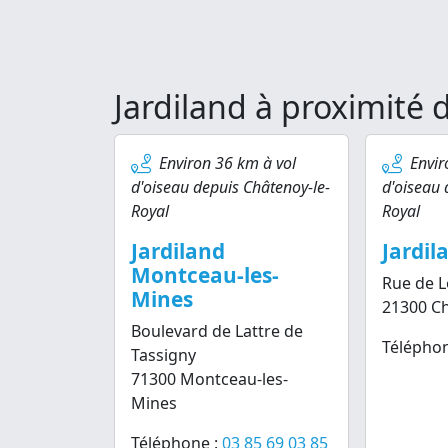
Jardiland à proximité 
Environ 36 km à vol
Envir
d'oiseau depuis Châtenoy-le-
d'oiseau 
Royal
Royal
Jardiland
Jardi
Montceau-les-
Rue de L
Mines
21300 C
Boulevard de Lattre de
Téléphon
Tassigny
71300 Montceau-les-
Mines
Téléphone :
03 85 69 03 85