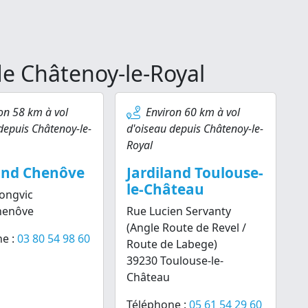
de Châtenoy-le-Royal
on 58 km à vol
Environ 60 km à vol
depuis Châtenoy-le-
d'oiseau depuis Châtenoy-le-
Royal
land Chenôve
Jardiland Toulouse-
le-Château
ongvic
henôve
Rue Lucien Servanty
(Angle Route de Revel /
e :
03 80 54 98 60
Route de Labege)
39230 Toulouse-le-
Château
Téléphone :
05 61 54 29 60