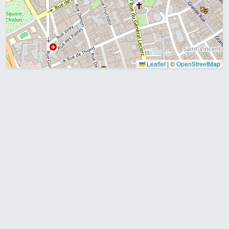
Leaflet
|
©
OpenStreetMap