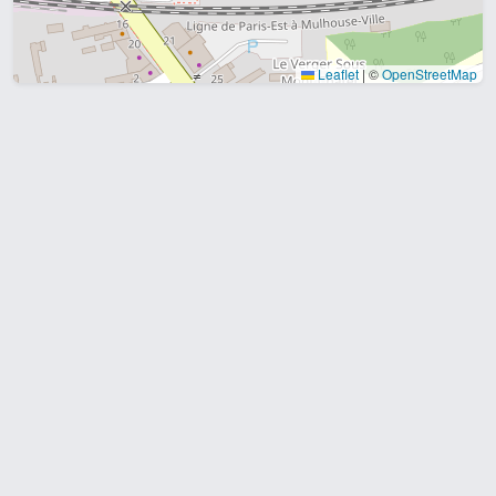
Leaflet
|
©
OpenStreetMap