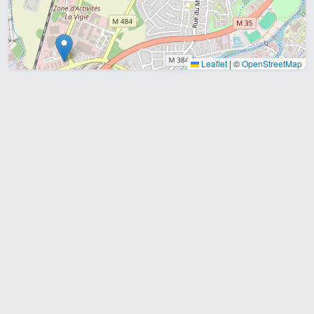
Leaflet
|
©
OpenStreetMap