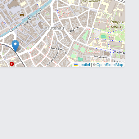
Leaflet
|
©
OpenStreetMap