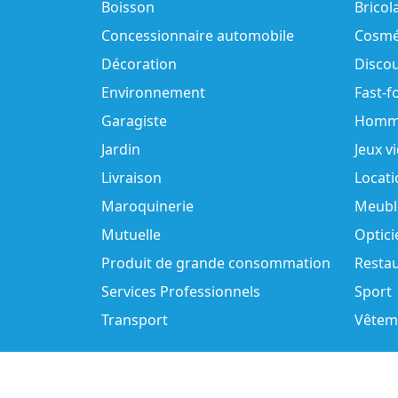
Boisson
Bricol
Concessionnaire automobile
Cosmé
Décoration
Disco
Environnement
Fast-f
Garagiste
Homm
Jardin
Jeux v
Livraison
Locati
Maroquinerie
Meubl
Mutuelle
Optici
Produit de grande consommation
Resta
Services Professionnels
Sport
Transport
Vêtem