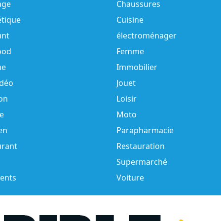
age
Chaussures
tique
Cuisine
unt
électroménager
ood
Femme
e
Immobilier
idéo
Jouet
on
Loisir
e
Moto
en
Parapharmacie
urant
Restauration
Supermarché
ents
Voiture