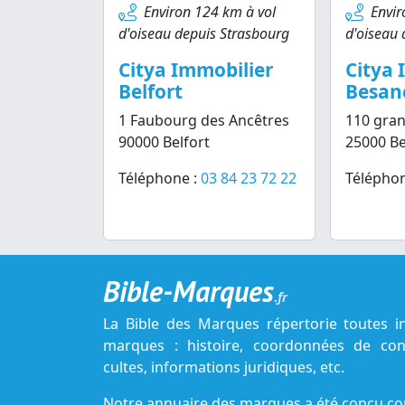
Environ 124 km à vol
Envir
d'oiseau depuis Strasbourg
d'oiseau 
Citya Immobilier
Citya 
Belfort
Besan
1 Faubourg des Ancêtres
110 gran
90000 Belfort
25000 B
Téléphone :
03 84 23 72 22
Téléphon
Bible-Marques
.fr
La Bible des Marques répertorie toutes i
marques : histoire, coordonnées de cont
cultes, informations juridiques, etc.
Notre annuaire des marques a été conçu c