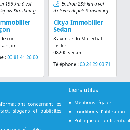
on 196 km à vol
Environ 239 km à vol
depuis Strasbourg
d'oiseau depuis Strasbourg
Immobilier
Citya Immobilier
çon
Sedan
de rue
8 avenue du Maréchal
esançon
Leclerc
08200 Sedan
e :
03 81 41 28 80
Téléphone :
03 24 29 08 71
Liens utiles
Mentions légales
nformations concernant les
act, slogans et publicités
Conditions d'utilisation
Politique de confidentiali
omme une véritable