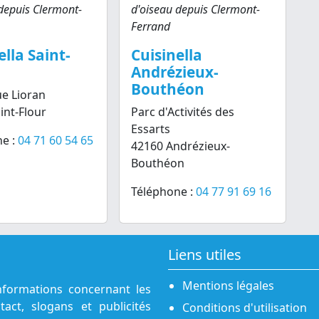
depuis Clermont-
d'oiseau depuis Clermont-
Ferrand
ella Saint-
Cuisinella
Andrézieux-
Bouthéon
e Lioran
int-Flour
Parc d'Activités des
Essarts
e :
04 71 60 54 65
42160 Andrézieux-
Bouthéon
Téléphone :
04 77 91 69 16
Liens utiles
Mentions légales
nformations concernant les
act, slogans et publicités
Conditions d'utilisation