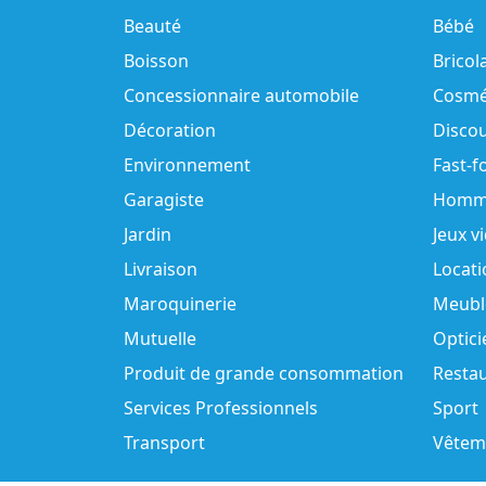
Beauté
Bébé
Boisson
Bricol
Concessionnaire automobile
Cosmé
Décoration
Disco
Environnement
Fast-f
Garagiste
Homm
Jardin
Jeux v
Livraison
Locati
Maroquinerie
Meubl
Mutuelle
Optici
Produit de grande consommation
Resta
Services Professionnels
Sport
Transport
Vêtem