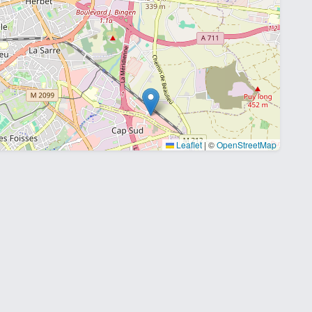
Leaflet
|
©
OpenStreetMap