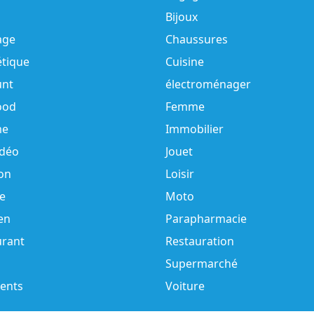
Bijoux
age
Chaussures
tique
Cuisine
unt
électroménager
ood
Femme
e
Immobilier
idéo
Jouet
on
Loisir
e
Moto
en
Parapharmacie
urant
Restauration
Supermarché
ents
Voiture