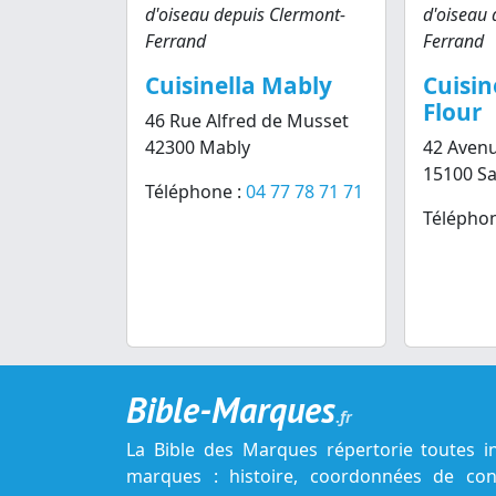
d'oiseau depuis Clermont-
d'oiseau 
Ferrand
Ferrand
Cuisinella Mably
Cuisin
Flour
46 Rue Alfred de Musset
42300 Mably
42 Avenu
15100 Sa
Téléphone :
04 77 78 71 71
Téléphon
Bible-Marques
.fr
La Bible des Marques répertorie toutes i
marques : histoire, coordonnées de cont