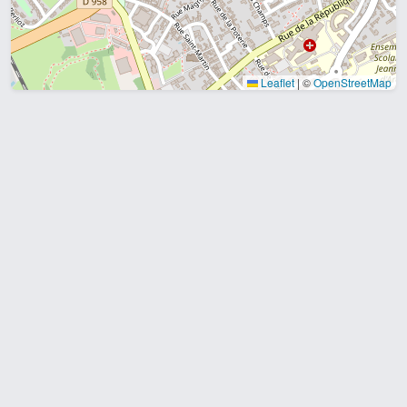
Leaflet
|
©
OpenStreetMap