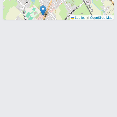
Leaflet
|
©
OpenStreetMap