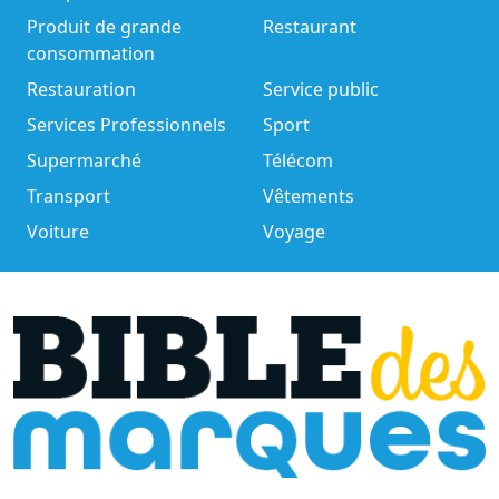
Produit de grande
Restaurant
consommation
Restauration
Service public
Services Professionnels
Sport
Supermarché
Télécom
Transport
Vêtements
Voiture
Voyage