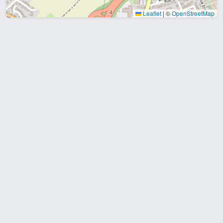
Leaflet
|
©
OpenStreetMap