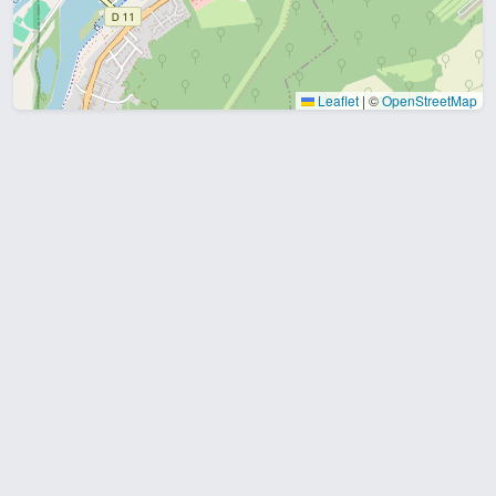
Leaflet
|
©
OpenStreetMap