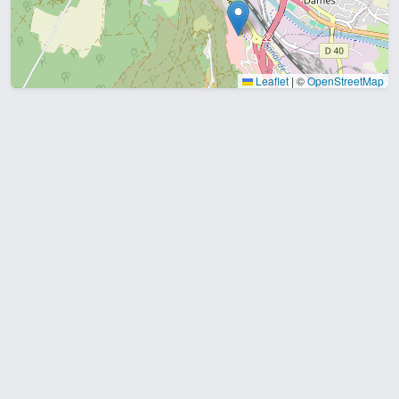
Leaflet
|
©
OpenStreetMap