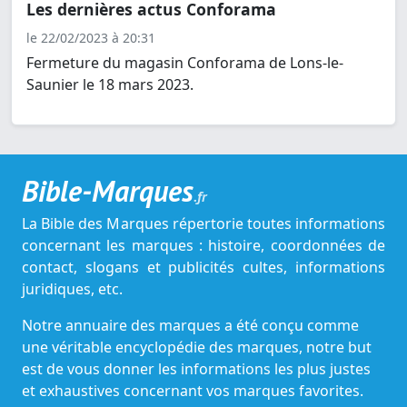
Les dernières actus Conforama
le 22/02/2023 à 20:31
Fermeture du magasin Conforama de Lons-le-
Saunier le 18 mars 2023.
Bible-Marques
.fr
La Bible des Marques répertorie toutes informations
concernant les marques : histoire, coordonnées de
contact, slogans et publicités cultes, informations
juridiques, etc.
Notre annuaire des marques a été conçu comme
une véritable encyclopédie des marques, notre but
est de vous donner les informations les plus justes
et exhaustives concernant vos marques favorites.