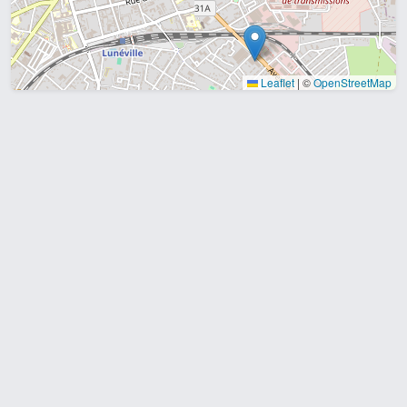
Leaflet
|
©
OpenStreetMap