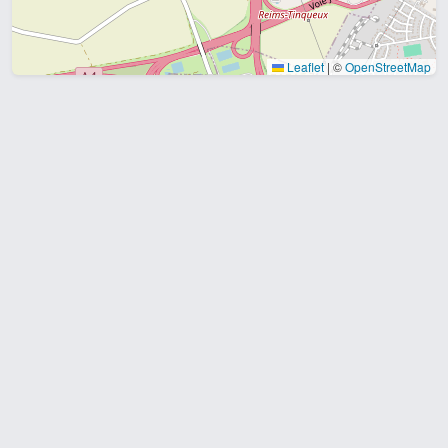
Leaflet
|
©
OpenStreetMap