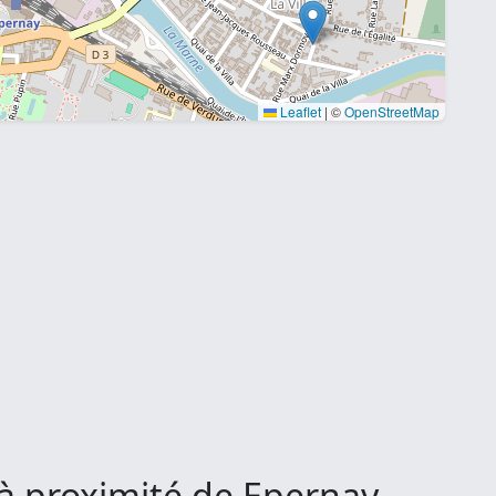
Leaflet
|
©
OpenStreetMap
à proximité de Epernay