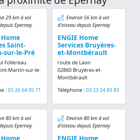
on 29 km à vol
Environ 56 km à vol
depuis Epernay
d'oiseau depuis Epernay
 Home
ENGIE Home
es Saint-
Services Bruyères-
-sur-le-Pré
et-Montbérault
l Follereau
route de Laon
int-Martin-sur-le-
02860 Bruyères-et-
Montbérault
e :
03 26 64 05 71
Téléphone :
03 23 24 83 83
on 80 km à vol
Environ 80 km à vol
depuis Epernay
d'oiseau depuis Epernay
 Home
ENGIE Home