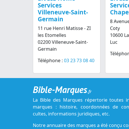
Services
Servic
Villeneuve-Saint-
Chapel
Germain
8 Avenue
11 rue Henri Matisse - ZI
Coty
les Etomelles
10600 La
02200 Villeneuve-Saint-
Luc
Germain
Téléphon
Téléphone :
03 23 73 08 40
Bible-Marques
.fr
La Bible des Marques répertorie toutes i
marques : histoire, coordonnées de cont
cultes, informations juridiques, etc.
Notre annuaire des marques a été conçu c