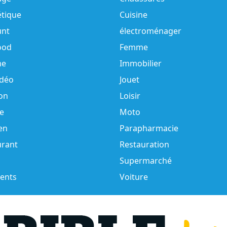
tique
Cuisine
unt
électroménager
ood
Femme
e
Immobilier
idéo
Jouet
on
Loisir
e
Moto
en
Parapharmacie
urant
Restauration
Supermarché
ents
Voiture