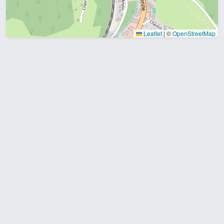
Leaflet
|
©
OpenStreetMap