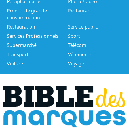
Parapharmacie
Photo / vidéo
Produit de grande
Restaurant
consommation
Restauration
Service public
Services Professionnels
Sport
Supermarché
Télécom
Transport
Vêtements
Voiture
Voyage