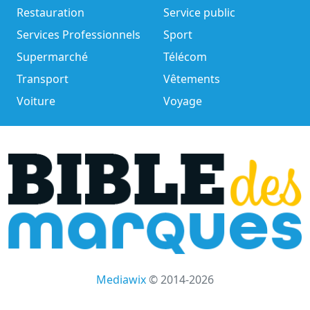
Restauration
Service public
Services Professionnels
Sport
Supermarché
Télécom
Transport
Vêtements
Voiture
Voyage
Mediawix
© 2014-2026