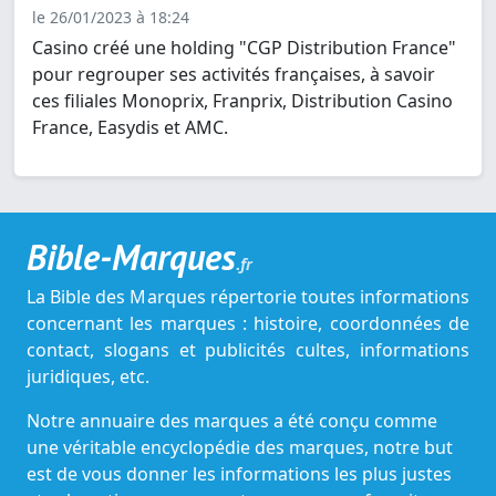
le 26/01/2023 à 18:24
Casino créé une holding "CGP Distribution France"
pour regrouper ses activités françaises, à savoir
ces filiales Monoprix, Franprix, Distribution Casino
France, Easydis et AMC.
Bible-Marques
.fr
La Bible des Marques répertorie toutes informations
concernant les marques : histoire, coordonnées de
contact, slogans et publicités cultes, informations
juridiques, etc.
Notre annuaire des marques a été conçu comme
une véritable encyclopédie des marques, notre but
est de vous donner les informations les plus justes