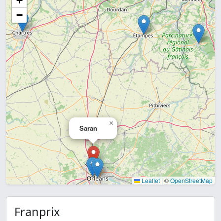
+
−
×
Saran
Leaflet
|
©
OpenStreetMap
Franprix