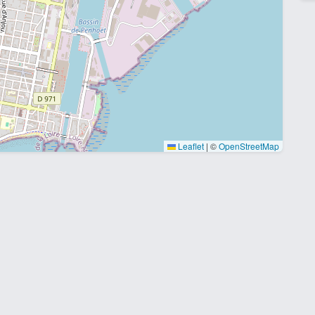
Leaflet
|
©
OpenStreetMap