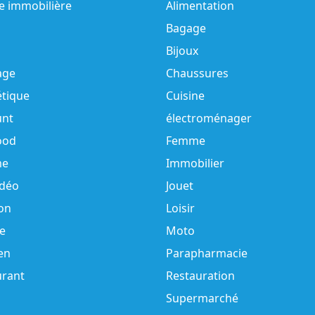
e immobilière
Alimentation
Bagage
Bijoux
age
Chaussures
tique
Cuisine
unt
électroménager
ood
Femme
e
Immobilier
idéo
Jouet
on
Loisir
e
Moto
en
Parapharmacie
urant
Restauration
Supermarché