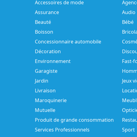
Accessoires de mode
Agenc
Assurance
Audio
Beauté
Bébé
Boisson
Bricol
Concessionnaire automobile
Cosmé
Décoration
Disco
Environnement
Fast-f
Garagiste
Homm
Jardin
Jeux v
Livraison
Locati
Maroquinerie
Meubl
Mutuelle
Optici
Produit de grande consommation
Resta
Services Professionnels
Sport