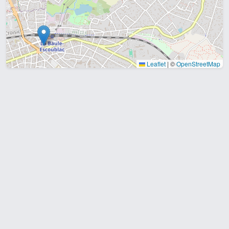
Leaflet
|
©
OpenStreetMap