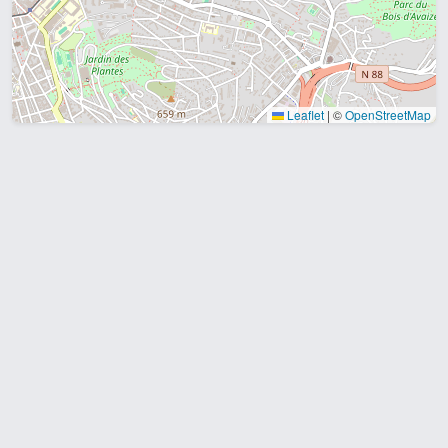
Leaflet
|
©
OpenStreetMap