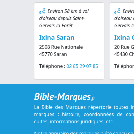
Environ 58 km à vol
Envir
d'oiseau depuis Saint-
d'oiseau 
Gervais-la-Forêt
Gervais-l
Ixina Saran
Ixina 
2508 Rue Nationale
20 Rue G
45770 Saran
45430 C
Téléphone :
02 85 29 07 85
Téléphon
Bible-Marques
.fr
La Bible des Marques répertorie toutes i
marques : histoire, coordonnées de cont
cultes, informations juridiques, etc.
Notre annuaire des marques a été conçu c