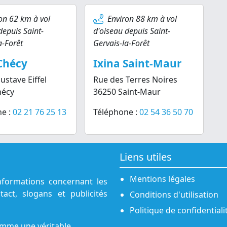
on 62 km à vol
Environ 88 km à vol
depuis Saint-
d'oiseau depuis Saint-
a-Forêt
Gervais-la-Forêt
Chécy
Ixina Saint-Maur
ustave Eiffel
Rue des Terres Noires
hécy
36250 Saint-Maur
e :
02 21 76 25 13
Téléphone :
02 54 36 50 70
Liens utiles
Mentions légales
nformations concernant les
act, slogans et publicités
Conditions d'utilisation
Politique de confidentiali
omme une véritable