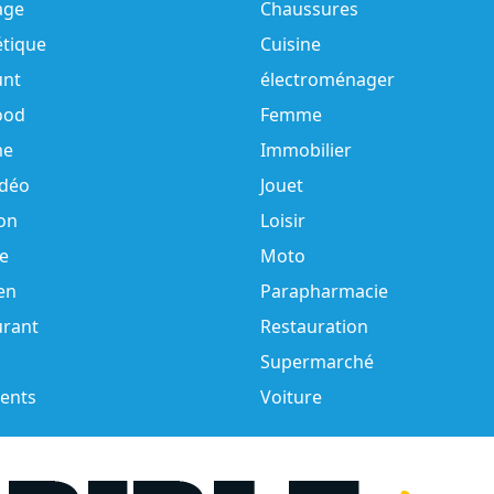
age
Chaussures
tique
Cuisine
unt
électroménager
ood
Femme
e
Immobilier
idéo
Jouet
on
Loisir
e
Moto
en
Parapharmacie
urant
Restauration
Supermarché
ents
Voiture