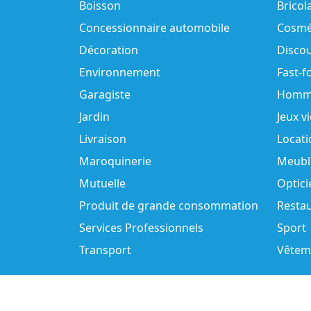
Boisson
Bricol
Concessionnaire automobile
Cosmé
Décoration
Disco
Environnement
Fast-f
Garagiste
Homm
Jardin
Jeux v
Livraison
Locati
Maroquinerie
Meubl
Mutuelle
Optici
Produit de grande consommation
Resta
Services Professionnels
Sport
Transport
Vêtem