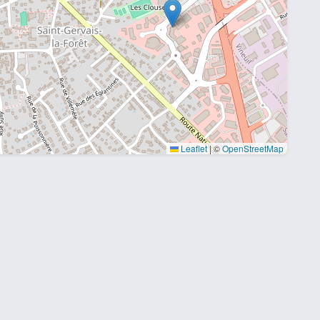
Leaflet
|
©
OpenStreetMap